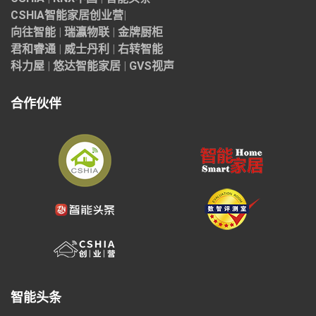
CSHIA智能家居
创业营
|
向往智能
|
瑞瀛物联
|
金牌厨柜
君和睿通
|
威士丹利
|
右转智能
科力屋
|
悠达智能家居
|
GVS视声
合作伙伴
智能头条