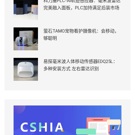
科力屋PLC-Ai轨迹感应器：毫米波雷达
完美融入面板，PLC加持满足后装市场
萤石TAMO宠物看护摄像机：会移动，
够聪明
易探毫米波人体移动传感器EDQ25L：
多种安装方式 左右雷达识别