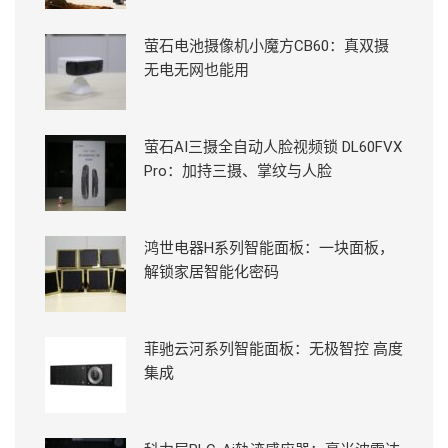
萤石电池摄像机小魔方CB60：真双摄
无电无网也能用
萤石AI三摄全自动人脸视频锁 DL60FVX
Pro：加持三摄、掌纹与人脸
鸿世电器H系列智能面板：一块面板，
解锁家居智能化密码
菲驰云河系列智能面板：无极智控 高度
集成