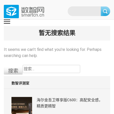
Skip
to
content
(Press
数智网
智能家居第一资讯门户 | 智能家居系统，智能家居产品，智能家居解决方
案，智能家居技术应用，智能家居行业观点，智能家居项目案例
enter)
暂无搜索结果
It seems we can’t find what you’re looking for. Perhaps
searching can help.
搜
索：
数智评测室
海尔金吾卫尊享版C600：高配安全感，
精质更精智