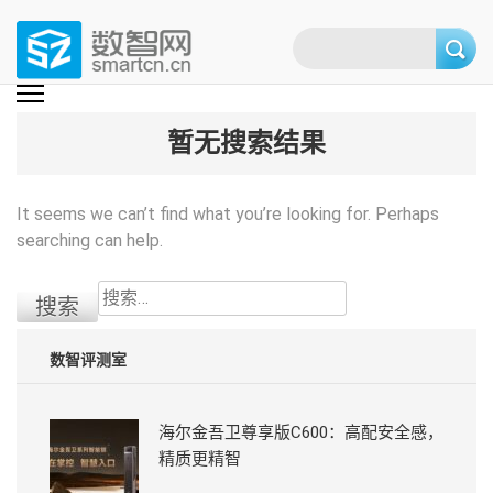
Skip
to
content
(Press
数智网
智能家居第一资讯门户 | 智能家居系统，智能家居产品，智能家居解决方
案，智能家居技术应用，智能家居行业观点，智能家居项目案例
enter)
暂无搜索结果
It seems we can’t find what you’re looking for. Perhaps
searching can help.
搜
索：
数智评测室
海尔金吾卫尊享版C600：高配安全感，
精质更精智