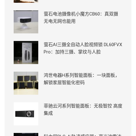
萤石电池摄像机小魔方CB60：真双摄
无电无网也能用
萤石AI三摄全自动人脸视频锁 DL60FVX
Pro：加持三摄、掌纹与人脸
鸿世电器H系列智能面板：一块面板，
解锁家居智能化密码
菲驰云河系列智能面板：无极智控 高度
集成