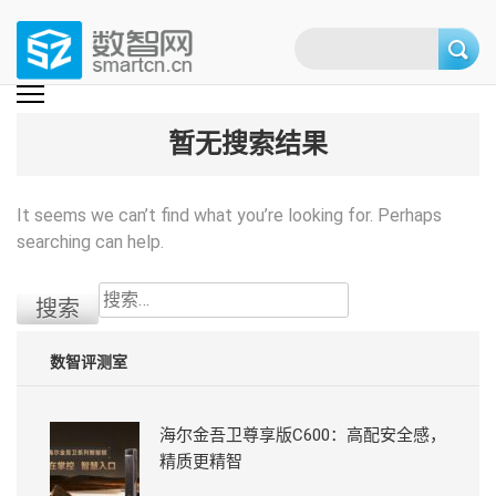
Skip
to
content
(Press
数智网
智能家居第一资讯门户 | 智能家居系统，智能家居产品，智能家居解决方
案，智能家居技术应用，智能家居行业观点，智能家居项目案例
enter)
暂无搜索结果
It seems we can’t find what you’re looking for. Perhaps
searching can help.
搜
索：
数智评测室
海尔金吾卫尊享版C600：高配安全感，
精质更精智