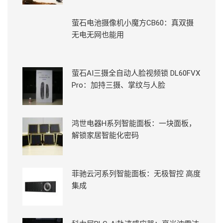
萤石电池摄像机小魔方CB60：真双摄
无电无网也能用
萤石AI三摄全自动人脸视频锁 DL60FVX
Pro：加持三摄、掌纹与人脸
鸿世电器H系列智能面板：一块面板，
解锁家居智能化密码
菲驰云河系列智能面板：无极智控 高度
集成