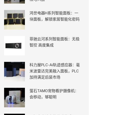
鸿世电器H系列智能面板：一
块面板，解锁家居智能化密码
菲驰云河系列智能面板：无极
智控 高度集成
科力屋PLC-Ai轨迹感应器：毫
米波雷达完美融入面板，PLC
加持满足后装市场
萤石TAMO宠物看护摄像机：
会移动，够聪明