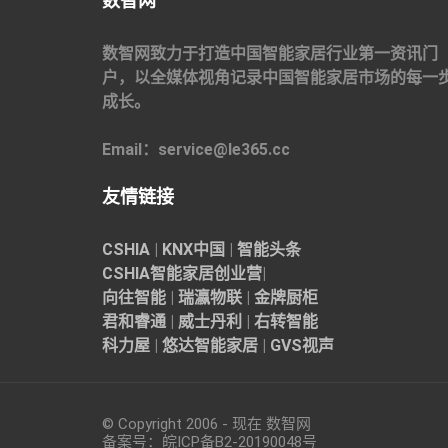
数智网
数智网致力于打造中国智能家居行业第一资讯门
户，以全媒体视角记录中国智能家居市场的每一
成长。
Email：service@le365.cc
友情链接
CSHIA
|
KNX中国
|
智能头条
CSHIA智能家居
创业营
|
向往智能
|
瑞瀛物联
|
金牌厨柜
君和睿通
|
威士丹利
|
右转智能
科力屋
|
悠达智能家居
|
GVS视声
© Copyright 2006 - 现在 数智网
备案号：
皖ICP备B2-20190048
号