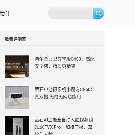
我们
数智评测室
海尔金吾卫尊享版C600：高配
安全感，精质更精智
萤石电池摄像机小魔方CB60：
真双摄 无电无网也能用
萤石AI三摄全自动人脸视频锁
DL60FVX Pro：加持三摄、掌
纹与人脸