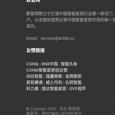
数智网
数智网致力于打造中国智能家居行业第一资讯门
户，以全媒体视角记录中国智能家居市场的每一
成长。
Email：service@le365.cc
友情链接
CSHIA
|
KNX中国
|
智能头条
CSHIA智能家居
创业营
|
向往智能
|
瑞瀛物联
|
金牌厨柜
君和睿通
|
威士丹利
|
右转智能
科力屋
|
悠达智能家居
|
GVS视声
© Copyright 2006 - 现在 数智网
备案号：
皖ICP备B2-20190048
号