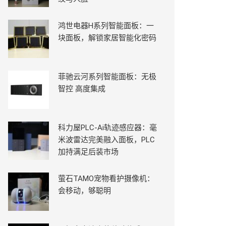
鸿世电器H系列智能面板：一
块面板，解锁家居智能化密码
菲驰云河系列智能面板：无极
智控 高度集成
科力屋PLC-Ai轨迹感应器：毫
米波雷达完美融入面板，PLC
加持满足后装市场
萤石TAMO宠物看护摄像机：
会移动，够聪明