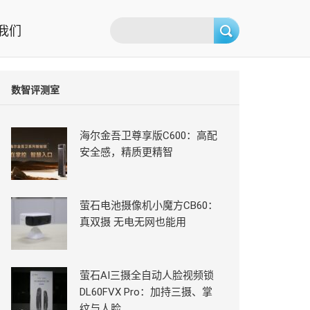
我们
数智评测室
海尔金吾卫尊享版C600：高配
安全感，精质更精智
萤石电池摄像机小魔方CB60：
真双摄 无电无网也能用
萤石AI三摄全自动人脸视频锁
DL60FVX Pro：加持三摄、掌
纹与人脸