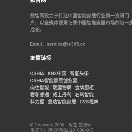
数智网
数智网致力于打造中国智能家居行业第一资讯门
户，以全媒体视角记录中国智能家居市场的每一
成长。
Email：service@le365.cc
友情链接
CSHIA
|
KNX中国
|
智能头条
CSHIA智能家居
创业营
|
向往智能
|
瑞瀛物联
|
金牌厨柜
君和睿通
|
威士丹利
|
右转智能
科力屋
|
悠达智能家居
|
GVS视声
© Copyright 2006 - 现在 数智网
备案号：
皖ICP备B2-20190048
号