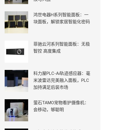
鸿世电器H系列智能面板：一
块面板，解锁家居智能化密码
菲驰云河系列智能面板：无极
智控 高度集成
科力屋PLC-Ai轨迹感应器：毫
米波雷达完美融入面板，PLC
加持满足后装市场
萤石TAMO宠物看护摄像机：
会移动，够聪明