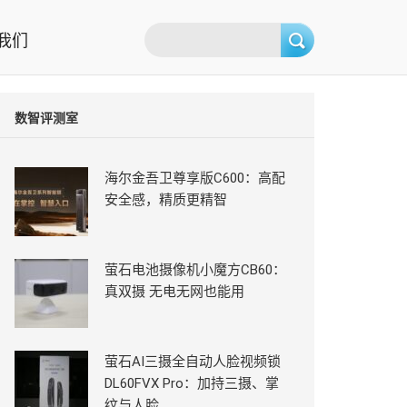
我们
数智评测室
海尔金吾卫尊享版C600：高配
安全感，精质更精智
萤石电池摄像机小魔方CB60：
真双摄 无电无网也能用
萤石AI三摄全自动人脸视频锁
DL60FVX Pro：加持三摄、掌
纹与人脸