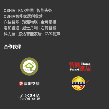
CSHIA
|
KNX中国
|
智能头条
CSHIA智能家居
创业营
|
向往智能
|
瑞瀛物联
|
金牌厨柜
君和睿通
|
威士丹利
|
右转智能
科力屋
|
悠达智能家居
|
GVS视声
合作伙伴