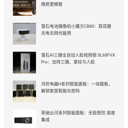
精质更精智
萤石电池摄像机小魔方CB60：真双摄
无电无网也能用
萤石AI三摄全自动人脸视频锁 DL60FVX
Pro：加持三摄、掌纹与人脸
鸿世电器H系列智能面板：一块面板，
解锁家居智能化密码
菲驰云河系列智能面板：无极智控 高度
集成