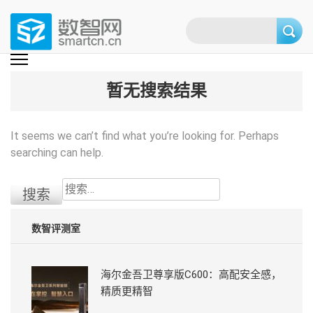
Skip
to
content
(Press
数智网
智能家居第一资讯门户 | 智能家居系统，智能家居产品，智能家居解决方
案，智能家居技术应用，智能家居行业观点，智能家居项目案例
enter)
暂无搜索结果
It seems we can’t find what you’re looking for. Perhaps
searching can help.
搜
索：
数智评测室
海尔金吾卫尊享版C600：高配安全感，
精质更精智