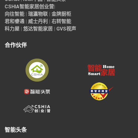
CSHIA智能家居
创业营
|
向往智能
|
瑞瀛物联
|
金牌厨柜
君和睿通
|
威士丹利
|
右转智能
科力屋
|
悠达智能家居
|
GVS视声
合作伙伴
智能头条