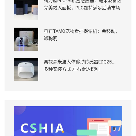
科力屋PLC-Ai轨迹感应器：毫米波雷达
完美融入面板，PLC加持满足后装市场
萤石TAMO宠物看护摄像机：会移动，
够聪明
易探毫米波人体移动传感器EDQ25L：
多种安装方式 左右雷达识别