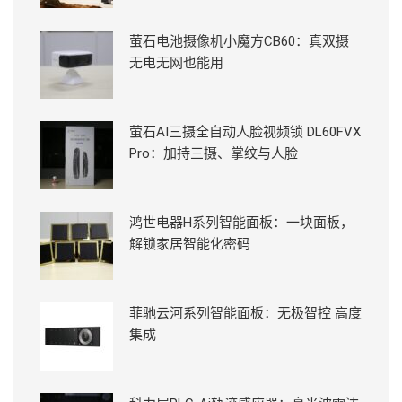
萤石电池摄像机小魔方CB60：真双摄
无电无网也能用
萤石AI三摄全自动人脸视频锁 DL60FVX
Pro：加持三摄、掌纹与人脸
鸿世电器H系列智能面板：一块面板，
解锁家居智能化密码
菲驰云河系列智能面板：无极智控 高度
集成