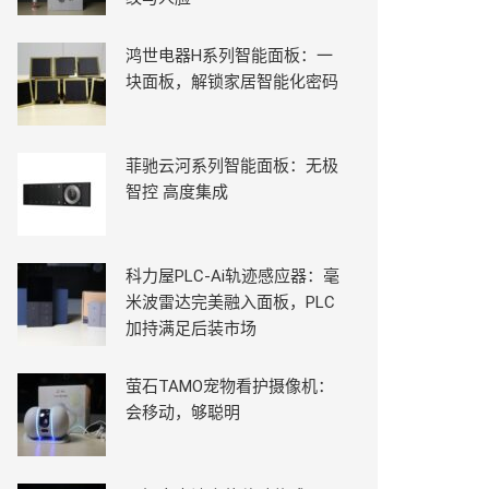
鸿世电器H系列智能面板：一
块面板，解锁家居智能化密码
菲驰云河系列智能面板：无极
智控 高度集成
科力屋PLC-Ai轨迹感应器：毫
米波雷达完美融入面板，PLC
加持满足后装市场
萤石TAMO宠物看护摄像机：
会移动，够聪明