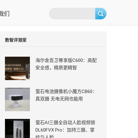
我们
数智评测室
海尔金吾卫尊享版C600：高配
安全感，精质更精智
萤石电池摄像机小魔方CB60：
真双摄 无电无网也能用
萤石AI三摄全自动人脸视频锁
DL60FVX Pro：加持三摄、掌
纹与人脸