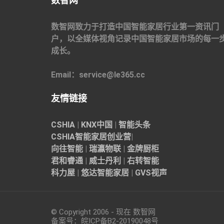
数智网
数智网致力于打造中国智能家居行业第一资讯门
户，以全媒体视角记录中国智能家居市场的每一
成长。
Email：service@le365.cc
友情链接
CSHIA
|
KNX中国
|
智能头条
CSHIA智能家居
创业营
|
向往智能
|
瑞瀛物联
|
金牌厨柜
君和睿通
|
威士丹利
|
右转智能
科力屋
|
悠达智能家居
|
GVS视声
© Copyright 2006 - 现在 数智网
备案号：
皖ICP备B2-20190048
号