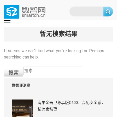
Skip
to
content
(Press
数智网
智能家居第一资讯门户 | 智能家居系统，智能家居产品，智能家居解决方
案，智能家居技术应用，智能家居行业观点，智能家居项目案例
enter)
暂无搜索结果
It seems we can’t find what you’re looking for. Perhaps
searching can help.
搜
索：
数智评测室
海尔金吾卫尊享版C600：高配安全感，
精质更精智