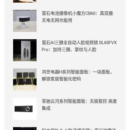
萤石电池摄像机小魔方CB60：真双摄
无电无网也能用
萤石AI三摄全自动人脸视频锁 DL60FVX
Pro：加持三摄、掌纹与人脸
鸿世电器H系列智能面板：一块面板，
解锁家居智能化密码
菲驰云河系列智能面板：无极智控 高度
集成