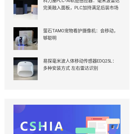
科力屋PLC-Ai轨迹感应器：毫米波雷达
完美融入面板，PLC加持满足后装市场
萤石TAMO宠物看护摄像机：会移动，
够聪明
易探毫米波人体移动传感器EDQ25L：
多种安装方式 左右雷达识别