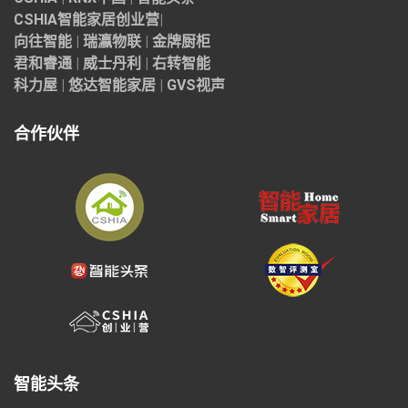
CSHIA智能家居
创业营
|
向往智能
|
瑞瀛物联
|
金牌厨柜
君和睿通
|
威士丹利
|
右转智能
科力屋
|
悠达智能家居
|
GVS视声
合作伙伴
智能头条