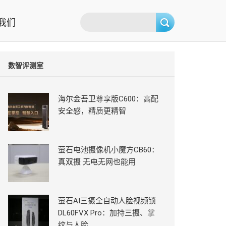
我们
数智评测室
海尔金吾卫尊享版C600：高配
安全感，精质更精智
萤石电池摄像机小魔方CB60：
真双摄 无电无网也能用
萤石AI三摄全自动人脸视频锁
DL60FVX Pro：加持三摄、掌
纹与人脸