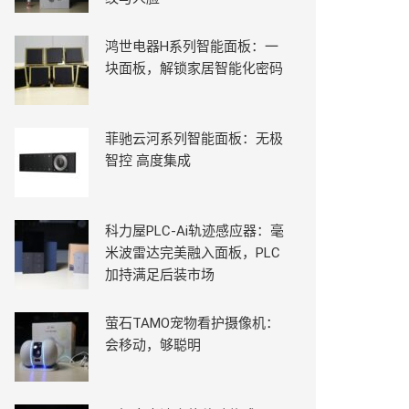
鸿世电器H系列智能面板：一
块面板，解锁家居智能化密码
菲驰云河系列智能面板：无极
智控 高度集成
科力屋PLC-Ai轨迹感应器：毫
米波雷达完美融入面板，PLC
加持满足后装市场
萤石TAMO宠物看护摄像机：
会移动，够聪明