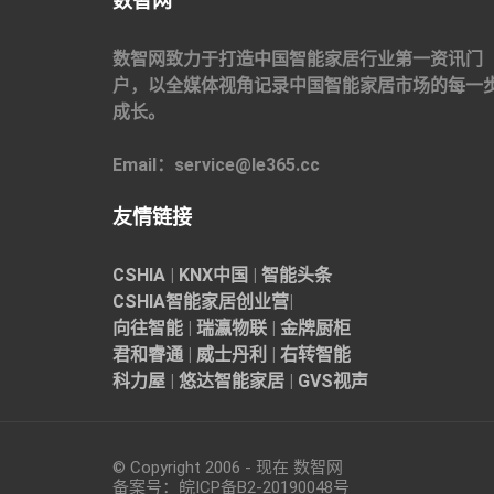
数智网
数智网致力于打造中国智能家居行业第一资讯门
户，以全媒体视角记录中国智能家居市场的每一
成长。
Email：service@le365.cc
友情链接
CSHIA
|
KNX中国
|
智能头条
CSHIA智能家居
创业营
|
向往智能
|
瑞瀛物联
|
金牌厨柜
君和睿通
|
威士丹利
|
右转智能
科力屋
|
悠达智能家居
|
GVS视声
© Copyright 2006 - 现在 数智网
备案号：
皖ICP备B2-20190048
号