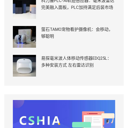
科力屋PLC-Ai轨迹感应器：毫米波雷达
完美融入面板，PLC加持满足后装市场
萤石TAMO宠物看护摄像机：会移动，
够聪明
易探毫米波人体移动传感器EDQ25L：
多种安装方式 左右雷达识别