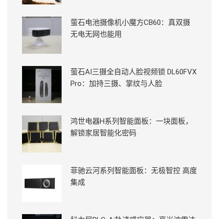
萤石电池摄像机小魔方CB60：真双摄
无电无网也能用
萤石AI三摄全自动人脸视频锁 DL60FVX
Pro：加持三摄、掌纹与人脸
鸿世电器H系列智能面板：一块面板，
解锁家居智能化密码
菲驰云河系列智能面板：无极智控 高度
集成