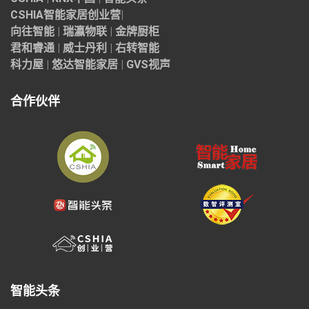
CSHIA智能家居
创业营
|
向往智能
|
瑞瀛物联
|
金牌厨柜
君和睿通
|
威士丹利
|
右转智能
科力屋
|
悠达智能家居
|
GVS视声
合作伙伴
智能头条