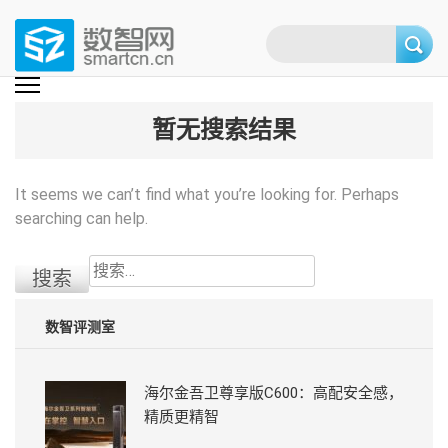
Skip
to
content
(Press
数智网
智能家居第一资讯门户 | 智能家居系统，智能家居产品，智能家居解决方
案，智能家居技术应用，智能家居行业观点，智能家居项目案例
enter)
暂无搜索结果
It seems we can’t find what you’re looking for. Perhaps
searching can help.
搜
索：
数智评测室
海尔金吾卫尊享版C600：高配安全感，
精质更精智