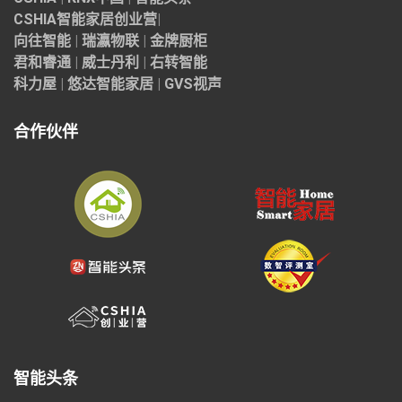
CSHIA智能家居
创业营
|
向往智能
|
瑞瀛物联
|
金牌厨柜
君和睿通
|
威士丹利
|
右转智能
科力屋
|
悠达智能家居
|
GVS视声
合作伙伴
智能头条