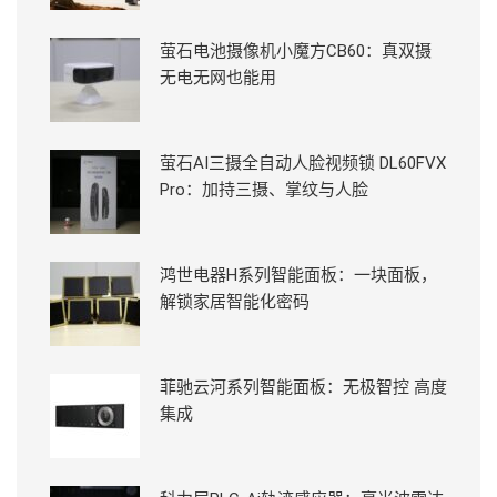
萤石电池摄像机小魔方CB60：真双摄
无电无网也能用
萤石AI三摄全自动人脸视频锁 DL60FVX
Pro：加持三摄、掌纹与人脸
鸿世电器H系列智能面板：一块面板，
解锁家居智能化密码
菲驰云河系列智能面板：无极智控 高度
集成