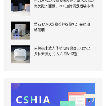
科力屋PLC-Ai轨迹感应器：毫米波雷达
完美融入面板，PLC加持满足后装市场
萤石TAMO宠物看护摄像机：会移动，
够聪明
易探毫米波人体移动传感器EDQ25L：
多种安装方式 左右雷达识别