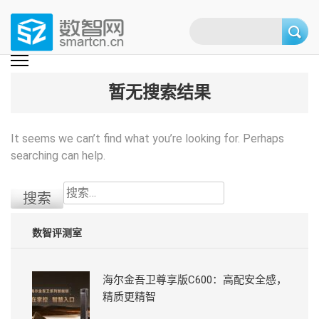
Skip
to
content
(Press
数智网
智能家居第一资讯门户 | 智能家居系统，智能家居产品，智能家居解决方
案，智能家居技术应用，智能家居行业观点，智能家居项目案例
enter)
暂无搜索结果
It seems we can’t find what you’re looking for. Perhaps
searching can help.
搜
索：
数智评测室
海尔金吾卫尊享版C600：高配安全感，
精质更精智