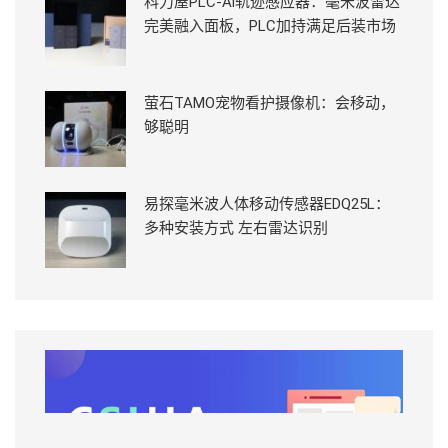
科力屋PLC-Ai轨迹感应器：毫米波雷达
完美融入面板，PLC加持满足后装市场
萤石TAMO宠物看护摄像机：会移动，
够聪明
易探毫米波人体移动传感器EDQ25L：
多种安装方式 左右雷达识别