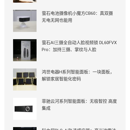
萤石电池摄像机小魔方CB60：真双摄
无电无网也能用
萤石AI三摄全自动人脸视频锁 DL60FVX
Pro：加持三摄、掌纹与人脸
鸿世电器H系列智能面板：一块面板，
解锁家居智能化密码
菲驰云河系列智能面板：无极智控 高度
集成