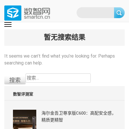
Skip
to
content
(Press
数智网
智能家居第一资讯门户 | 智能家居系统，智能家居产品，智能家居解决方
案，智能家居技术应用，智能家居行业观点，智能家居项目案例
enter)
暂无搜索结果
It seems we can’t find what you’re looking for. Perhaps
searching can help.
搜
索：
数智评测室
海尔金吾卫尊享版C600：高配安全感，
精质更精智