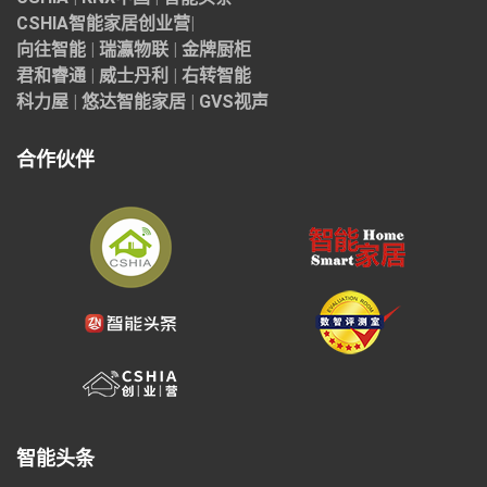
CSHIA智能家居
创业营
|
向往智能
|
瑞瀛物联
|
金牌厨柜
君和睿通
|
威士丹利
|
右转智能
科力屋
|
悠达智能家居
|
GVS视声
合作伙伴
智能头条