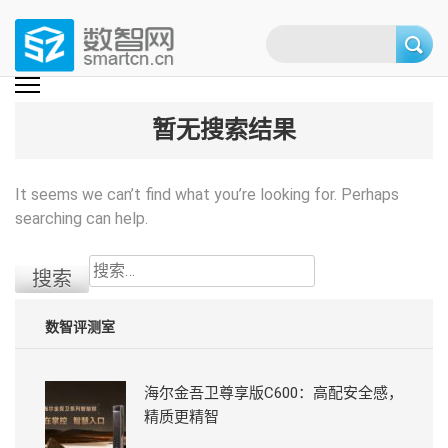
Skip
to
content
(Press
数智网
智能家居第一资讯门户 | 智能家居系统，智能家居产品，智能家居解决方
案，智能家居技术应用，智能家居行业观点，智能家居项目案例
enter)
暂无搜索结果
It seems we can’t find what you’re looking for. Perhaps
searching can help.
搜
索：
数智评测室
海尔金吾卫尊享版C600：高配安全感，
精质更精智