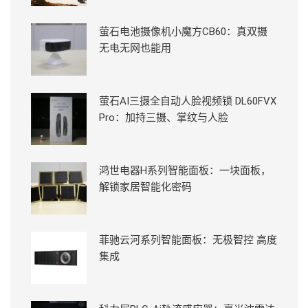
萤石电池摄像机小魔方CB60：真双摄
无电无网也能用
萤石AI三摄全自动人脸视频锁 DL60FVX
Pro：加持三摄、掌纹与人脸
鸿世电器H系列智能面板：一块面板，
解锁家居智能化密码
菲驰云河系列智能面板：无极智控 高度
集成