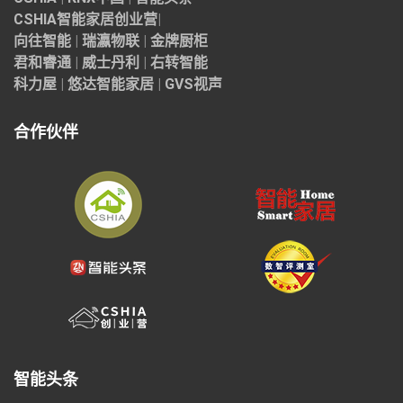
CSHIA智能家居
创业营
|
向往智能
|
瑞瀛物联
|
金牌厨柜
君和睿通
|
威士丹利
|
右转智能
科力屋
|
悠达智能家居
|
GVS视声
合作伙伴
智能头条