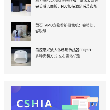
科力屋PLC-Ai轨迹感应器：毫米波雷达
完美融入面板，PLC加持满足后装市场
萤石TAMO宠物看护摄像机：会移动，
够聪明
易探毫米波人体移动传感器EDQ25L：
多种安装方式 左右雷达识别