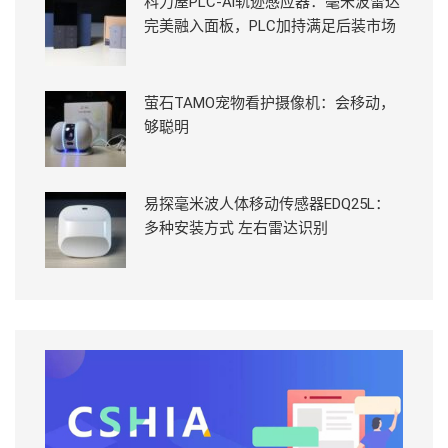
科力屋PLC-Ai轨迹感应器：毫米波雷达
完美融入面板，PLC加持满足后装市场
萤石TAMO宠物看护摄像机：会移动，
够聪明
易探毫米波人体移动传感器EDQ25L：
多种安装方式 左右雷达识别