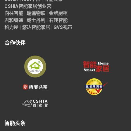
CSHIA智能家居
创业营
|
向往智能
|
瑞瀛物联
|
金牌厨柜
君和睿通
|
威士丹利
|
右转智能
科力屋
|
悠达智能家居
|
GVS视声
合作伙伴
智能头条