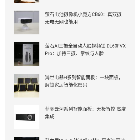
萤石电池摄像机小魔方CB60：真双摄
无电无网也能用
萤石AI三摄全自动人脸视频锁 DL60FVX
Pro：加持三摄、掌纹与人脸
鸿世电器H系列智能面板：一块面板，
解锁家居智能化密码
菲驰云河系列智能面板：无极智控 高度
集成