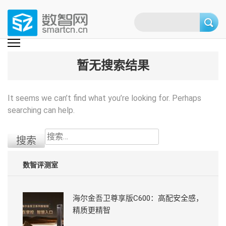
Skip
to
content
(Press
数智网
智能家居第一资讯门户 | 智能家居系统，智能家居产品，智能家居解决方
案，智能家居技术应用，智能家居行业观点，智能家居项目案例
enter)
暂无搜索结果
It seems we can’t find what you’re looking for. Perhaps
searching can help.
搜
索：
数智评测室
海尔金吾卫尊享版C600：高配安全感，
精质更精智