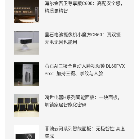
海尔金吾卫尊享版C600：高配安全感，
精质更精智
萤石电池摄像机小魔方CB60：真双摄
无电无网也能用
萤石AI三摄全自动人脸视频锁 DL60FVX
Pro：加持三摄、掌纹与人脸
鸿世电器H系列智能面板：一块面板，
解锁家居智能化密码
菲驰云河系列智能面板：无极智控 高度
集成