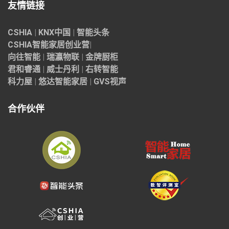
友情链接
CSHIA
|
KNX中国
|
智能头条
CSHIA智能家居
创业营
|
向往智能
|
瑞瀛物联
|
金牌厨柜
君和睿通
|
威士丹利
|
右转智能
科力屋
|
悠达智能家居
|
GVS视声
合作伙伴