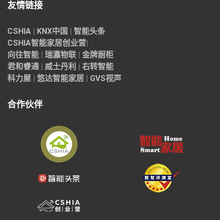
友情链接
CSHIA
|
KNX中国
|
智能头条
CSHIA智能家居
创业营
|
向往智能
|
瑞瀛物联
|
金牌厨柜
君和睿通
|
威士丹利
|
右转智能
科力屋
|
悠达智能家居
|
GVS视声
合作伙伴