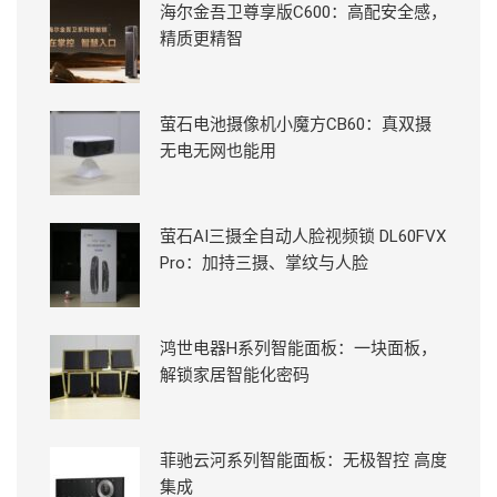
海尔金吾卫尊享版C600：高配安全感，
精质更精智
萤石电池摄像机小魔方CB60：真双摄
无电无网也能用
萤石AI三摄全自动人脸视频锁 DL60FVX
Pro：加持三摄、掌纹与人脸
鸿世电器H系列智能面板：一块面板，
解锁家居智能化密码
菲驰云河系列智能面板：无极智控 高度
集成