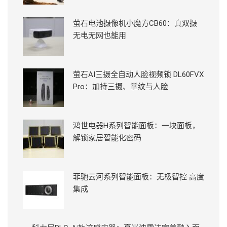
萤石电池摄像机小魔方CB60：真双摄
无电无网也能用
萤石AI三摄全自动人脸视频锁 DL60FVX
Pro：加持三摄、掌纹与人脸
鸿世电器H系列智能面板：一块面板，
解锁家居智能化密码
菲驰云河系列智能面板：无极智控 高度
集成