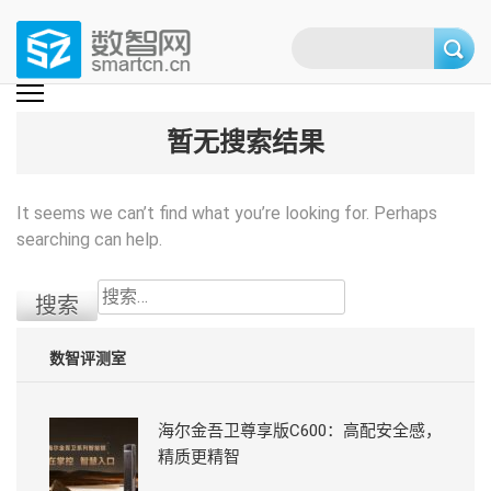
Skip
to
content
(Press
数智网
智能家居第一资讯门户 | 智能家居系统，智能家居产品，智能家居解决方
案，智能家居技术应用，智能家居行业观点，智能家居项目案例
enter)
暂无搜索结果
It seems we can’t find what you’re looking for. Perhaps
searching can help.
搜
索：
数智评测室
海尔金吾卫尊享版C600：高配安全感，
精质更精智