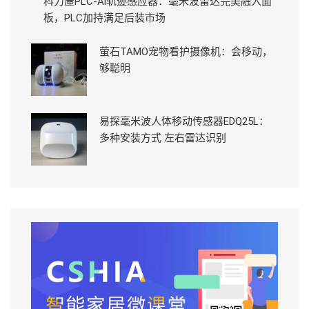
科力屋PLC-Ai轨迹感应器：毫米波雷达完美融入面
板，PLC加持满足后装市场
萤石TAMO宠物看护摄像机：会移动，
够聪明
易探毫米波人体移动传感器EDQ25L：
多种安装方式 左右雷达识别