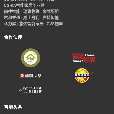
CSHIA智能家居
创业营
|
向往智能
|
瑞瀛物联
|
金牌厨柜
君和睿通
|
威士丹利
|
右转智能
科力屋
|
悠达智能家居
|
GVS视声
合作伙伴
智能头条