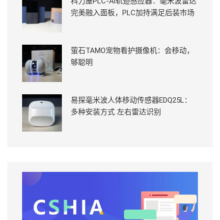
科力屋PLC-Ai轨迹感应器：毫米波雷达
完美融入面板，PLC加持满足后装市场
萤石TAMO宠物看护摄像机：会移动，
够聪明
易探毫米波人体移动传感器EDQ25L：
多种安装方式 左右雷达识别