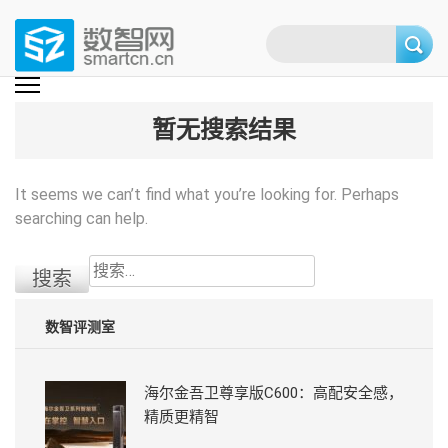
Skip
to
content
(Press
数智网
智能家居第一资讯门户 | 智能家居系统，智能家居产品，智能家居解决方
案，智能家居技术应用，智能家居行业观点，智能家居项目案例
enter)
暂无搜索结果
It seems we can’t find what you’re looking for. Perhaps
searching can help.
搜
索：
数智评测室
海尔金吾卫尊享版C600：高配安全感，
精质更精智