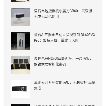
萤石电池摄像机小魔方CB60：真双摄
无电无网也能用
萤石AI三摄全自动人脸视频锁 DL60FVX
Pro：加持三摄、掌纹与人脸
鸿世电器H系列智能面板：一块面板，
解锁家居智能化密码
菲驰云河系列智能面板：无极智控 高度
集成