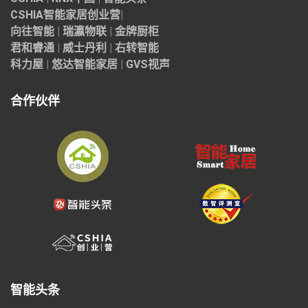
CSHIA智能家居
创业营
|
向往智能
|
瑞瀛物联
|
金牌厨柜
君和睿通
|
威士丹利
|
右转智能
科力屋
|
悠达智能家居
|
GVS视声
合作伙伴
智能头条