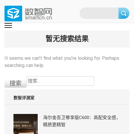
Skip
to
content
(Press
数智网
智能家居第一资讯门户 | 智能家居系统，智能家居产品，智能家居解决方
案，智能家居技术应用，智能家居行业观点，智能家居项目案例
enter)
暂无搜索结果
It seems we can’t find what you’re looking for. Perhaps
searching can help.
搜
索：
数智评测室
海尔金吾卫尊享版C600：高配安全感，
精质更精智