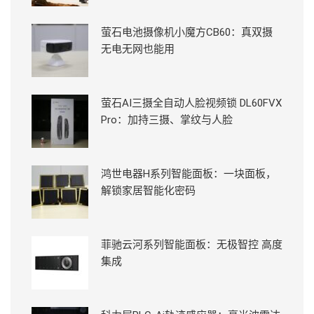
萤石电池摄像机小魔方CB60：真双摄
无电无网也能用
萤石AI三摄全自动人脸视频锁 DL60FVX
Pro：加持三摄、掌纹与人脸
鸿世电器H系列智能面板：一块面板，
解锁家居智能化密码
菲驰云河系列智能面板：无极智控 高度
集成