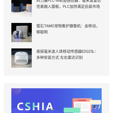
科力屋PLC-Ai轨迹感应器：毫米波雷达
完美融入面板，PLC加持满足后装市场
萤石TAMO宠物看护摄像机：会移动，
够聪明
易探毫米波人体移动传感器EDQ25L：
多种安装方式 左右雷达识别