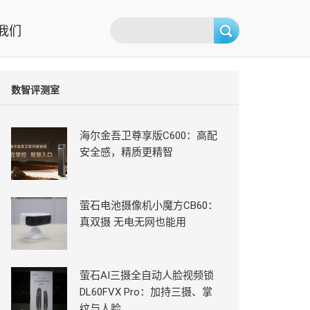
我们
数智评测室
海尔金吾卫尊享版C600：高配
安全感，精质更精智
萤石电池摄像机小魔方CB60：
真双摄 无电无网也能用
萤石AI三摄全自动人脸视频锁
DL60FVX Pro：加持三摄、掌
纹与人脸