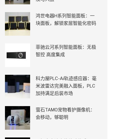
鸿世电器H系列智能面板：一
块面板，解锁家居智能化密码
菲驰云河系列智能面板：无极
智控 高度集成
科力屋PLC-Ai轨迹感应器：毫
米波雷达完美融入面板，PLC
加持满足后装市场
萤石TAMO宠物看护摄像机：
会移动，够聪明