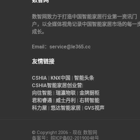
数智网
数智网致力于打造中国智能家居行业第一资讯门
户，以全媒体视角记录中国智能家居市场的每一
成长。
Email：service@le365.cc
友情链接
CSHIA
|
KNX中国
|
智能头条
CSHIA智能家居
创业营
|
向往智能
|
瑞瀛物联
|
金牌厨柜
君和睿通
|
威士丹利
|
右转智能
科力屋
|
悠达智能家居
|
GVS视声
© Copyright 2006 - 现在 数智网
备案号：
皖ICP备B2-20190048
号