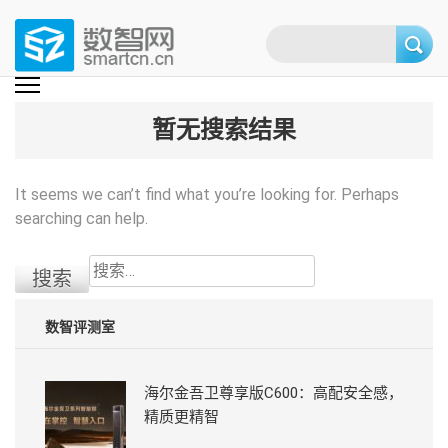
Skip
to
content
(Press
数智网
智能家居第一资讯门户 | 智能家居系统，智能家居产品，智能家居解决方
案，智能家居技术应用，智能家居行业观点，智能家居项目案例
enter)
暂无搜索结果
It seems we can’t find what you’re looking for. Perhaps
searching can help.
搜
索：
数智评测室
海尔金吾卫尊享版C600：高配安全感，
精质更精智