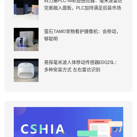
科力屋PLC-Ai轨迹感应器：毫米波雷达
完美融入面板，PLC加持满足后装市场
萤石TAMO宠物看护摄像机：会移动，
够聪明
易探毫米波人体移动传感器EDQ25L：
多种安装方式 左右雷达识别