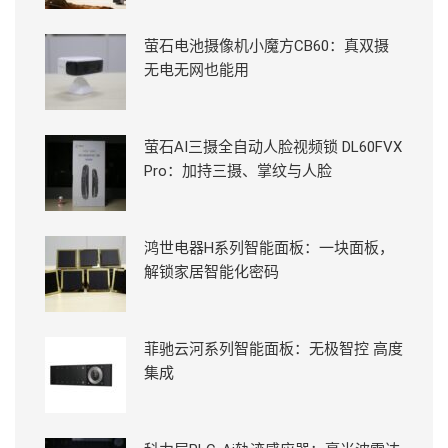
萤石电池摄像机小魔方CB60：真双摄
无电无网也能用
萤石AI三摄全自动人脸视频锁 DL60FVX
Pro：加持三摄、掌纹与人脸
鸿世电器H系列智能面板：一块面板，
解锁家居智能化密码
菲驰云河系列智能面板：无极智控 高度
集成