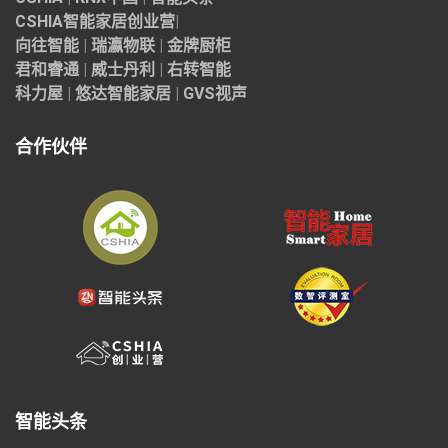
CSHIA智能家居
创业营
|
向往智能
|
瑞瀛物联
|
金牌厨柜
君和睿通
|
威士丹利
|
右转智能
科力屋
|
悠达智能家居
|
GVS视声
合作伙伴
智能头条