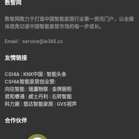
数智网
数智网致力于打造中国智能家居行业第一资讯门户，以全媒
体视角记录中国智能家居市场的每一步成长。
Email：service@le365.cc
友情链接
CSHIA
|
KNX中国
|
智能头条
CSHIA智能家居
创业营
|
向往智能
|
瑞瀛物联
|
金牌厨柜
君和睿通
|
威士丹利
|
右转智能
科力屋
|
悠达智能家居
|
GVS视声
合作伙伴