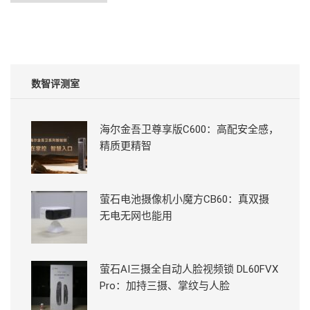
数智评测室
海尔金吾卫尊享版C600：高配安全感，
精质更精智
萤石电池摄像机小魔方CB60：真双摄
无电无网也能用
萤石AI三摄全自动人脸视频锁 DL60FVX
Pro：加持三摄、掌纹与人脸