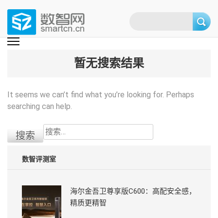
Skip
to
content
(Press
数智网
智能家居第一资讯门户 | 智能家居系统，智能家居产品，智能家居解决方
案，智能家居技术应用，智能家居行业观点，智能家居项目案例
enter)
暂无搜索结果
It seems we can’t find what you’re looking for. Perhaps
searching can help.
搜
索：
数智评测室
海尔金吾卫尊享版C600：高配安全感，
精质更精智