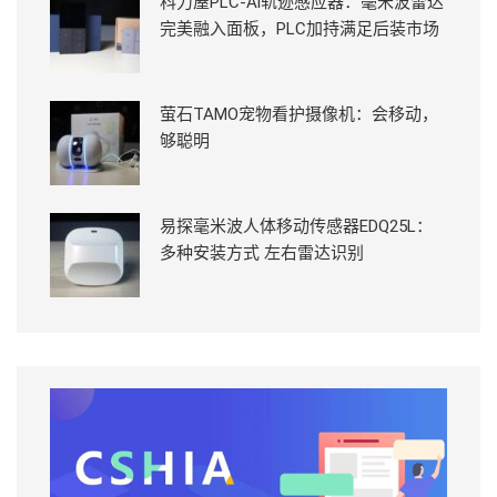
科力屋PLC-Ai轨迹感应器：毫米波雷达
完美融入面板，PLC加持满足后装市场
萤石TAMO宠物看护摄像机：会移动，
够聪明
易探毫米波人体移动传感器EDQ25L：
多种安装方式 左右雷达识别