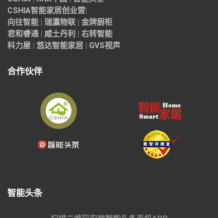
CSHIA智能家居
创业营
|
向往智能
|
瑞瀛物联
|
金牌厨柜
君和睿通
|
威士丹利
|
右转智能
科力屋
|
悠达智能家居
|
GVS视声
合作伙伴
智能头条