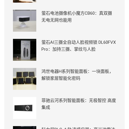
萤石电池摄像机小魔方CB60：真双摄
无电无网也能用
萤石AI三摄全自动人脸视频锁 DL60FVX
Pro：加持三摄、掌纹与人脸
鸿世电器H系列智能面板：一块面板，
解锁家居智能化密码
菲驰云河系列智能面板：无极智控 高度
集成