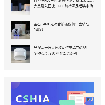
科力屋PLC-Ai轨迹感应器：毫米波雷达
完美融入面板，PLC加持满足后装市场
萤石TAMO宠物看护摄像机：会移动，
够聪明
易探毫米波人体移动传感器EDQ25L：
多种安装方式 左右雷达识别