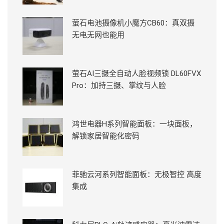
萤石电池摄像机小魔方CB60：真双摄
无电无网也能用
萤石AI三摄全自动人脸视频锁 DL60FVX
Pro：加持三摄、掌纹与人脸
鸿世电器H系列智能面板：一块面板，
解锁家居智能化密码
菲驰云河系列智能面板：无极智控 高度
集成