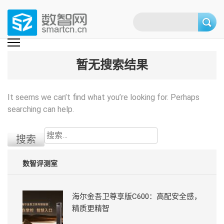
Skip
to
content
(Press
数智网
智能家居第一资讯门户 | 智能家居系统，智能家居产品，智能家居解决方
案，智能家居技术应用，智能家居行业观点，智能家居项目案例
enter)
暂无搜索结果
It seems we can’t find what you’re looking for. Perhaps
searching can help.
搜
索：
数智评测室
海尔金吾卫尊享版C600：高配安全感，
精质更精智