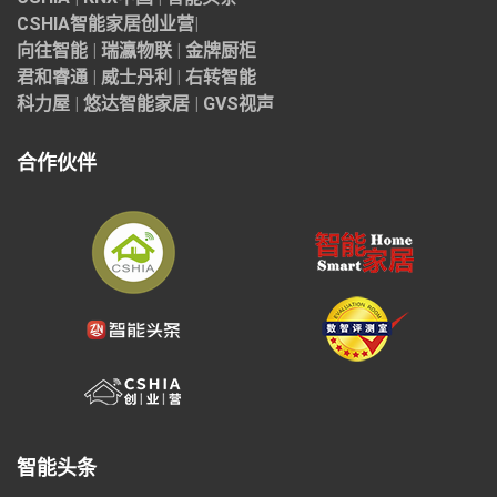
CSHIA智能家居
创业营
|
向往智能
|
瑞瀛物联
|
金牌厨柜
君和睿通
|
威士丹利
|
右转智能
科力屋
|
悠达智能家居
|
GVS视声
合作伙伴
智能头条