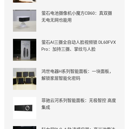
萤石电池摄像机小魔方CB60：真双摄
无电无网也能用
萤石AI三摄全自动人脸视频锁 DL60FVX
Pro：加持三摄、掌纹与人脸
鸿世电器H系列智能面板：一块面板，
解锁家居智能化密码
菲驰云河系列智能面板：无极智控 高度
集成