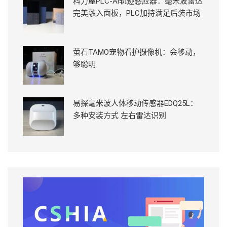
科力屋PLC-Ai轨迹感应器：毫米波雷达
完美融入面板，PLC加持满足后装市场
萤石TAMO宠物看护摄像机：会移动，
够聪明
易探毫米波人体移动传感器EDQ25L：
多种安装方式 左右雷达识别