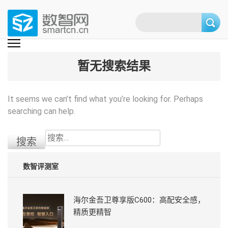
Skip
to
content
(Press
数智网
智能家居第一资讯门户 | 智能家居系统，智能家居产品，智能家居解决方
案，智能家居技术应用，智能家居行业观点，智能家居项目案例
enter)
暂无搜索结果
It seems we can’t find what you’re looking for. Perhaps
searching can help.
搜
索：
数智评测室
海尔金吾卫尊享版C600：高配安全感，
精质更精智