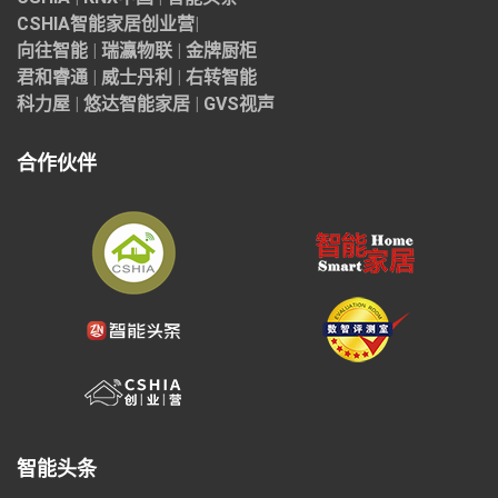
CSHIA智能家居
创业营
|
向往智能
|
瑞瀛物联
|
金牌厨柜
君和睿通
|
威士丹利
|
右转智能
科力屋
|
悠达智能家居
|
GVS视声
合作伙伴
智能头条