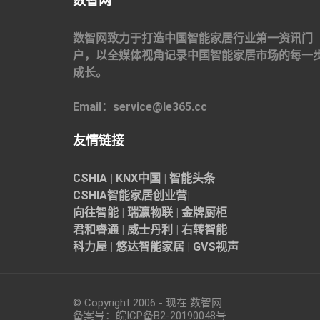
数智网
数智网致力于打造中国智能家居行业第一资讯门
户，以全媒体视角记录中国智能家居市场的每一
成长。
Email：service@le365.cc
友情链接
CSHIA
|
KNX中国
|
智能头条
CSHIA智能家居
创业营
|
向往智能
|
瑞瀛物联
|
金牌厨柜
君和睿通
|
威士丹利
|
右转智能
科力屋
|
悠达智能家居
|
GVS视声
© Copyright 2006 - 现在 数智网
备案号：
皖ICP备B2-20190048
号