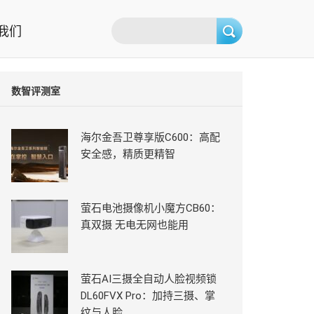
我们
数智评测室
海尔金吾卫尊享版C600：高配
安全感，精质更精智
萤石电池摄像机小魔方CB60：
真双摄 无电无网也能用
萤石AI三摄全自动人脸视频锁
DL60FVX Pro：加持三摄、掌
纹与人脸