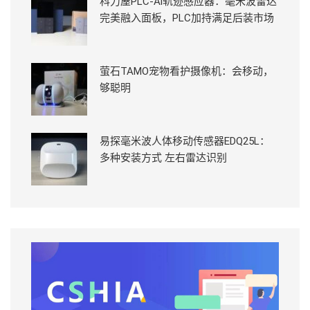
科力屋PLC-Ai轨迹感应器：毫米波雷达
完美融入面板，PLC加持满足后装市场
萤石TAMO宠物看护摄像机：会移动，
够聪明
易探毫米波人体移动传感器EDQ25L：
多种安装方式 左右雷达识别