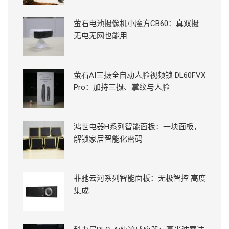
萤石电池摄像机小魔方CB60：真双摄
无电无网也能用
萤石AI三摄全自动人脸视频锁 DL60FVX
Pro：加持三摄、掌纹与人脸
鸿世电器H系列智能面板：一块面板，
解锁家居智能化密码
菲驰云河系列智能面板：无极智控 高度
集成