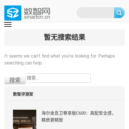
Skip
to
content
(Press
数智网
智能家居第一资讯门户 | 智能家居系统，智能家居产品，智能家居解决方
案，智能家居技术应用，智能家居行业观点，智能家居项目案例
enter)
暂无搜索结果
It seems we can’t find what you’re looking for. Perhaps
searching can help.
搜
索：
数智评测室
海尔金吾卫尊享版C600：高配安全感，
精质更精智