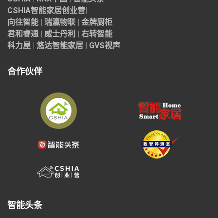
CSHIA智能家居
创业营
|
向往智能
|
瑞瀛物联
|
金牌厨柜
君和睿通
|
威士丹利
|
右转智能
科力屋
|
悠达智能家居
|
GVS视声
合作伙伴
智能头条