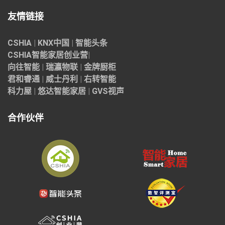
友情链接
CSHIA
|
KNX中国
|
智能头条
CSHIA智能家居
创业营
|
向往智能
|
瑞瀛物联
|
金牌厨柜
君和睿通
|
威士丹利
|
右转智能
科力屋
|
悠达智能家居
|
GVS视声
合作伙伴