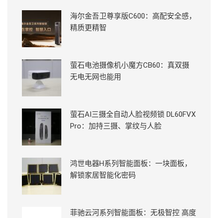
海尔金吾卫尊享版C600：高配安全感，
精质更精智
萤石电池摄像机小魔方CB60：真双摄
无电无网也能用
萤石AI三摄全自动人脸视频锁 DL60FVX
Pro：加持三摄、掌纹与人脸
鸿世电器H系列智能面板：一块面板，
解锁家居智能化密码
菲驰云河系列智能面板：无极智控 高度