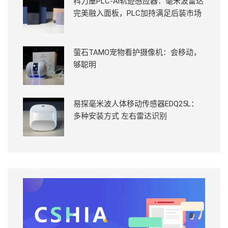
科力屋PLC-Ai轨迹感应器：毫米波雷达
完美融入面板，PLC加持满足后装市场
萤石TAMO宠物看护摄像机：会移动，
够聪明
易探毫米波人体移动传感器EDQ25L：
多种安装方式 左右雷达识别