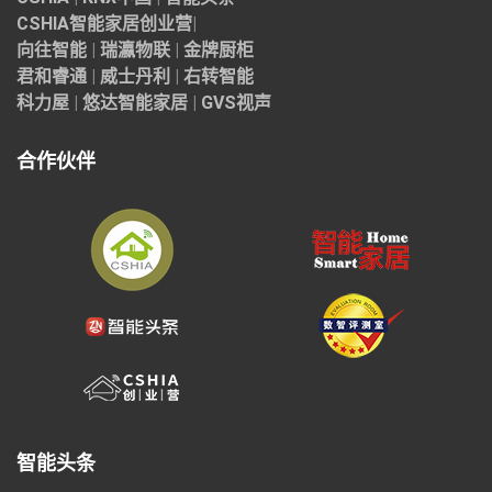
CSHIA智能家居
创业营
|
向往智能
|
瑞瀛物联
|
金牌厨柜
君和睿通
|
威士丹利
|
右转智能
科力屋
|
悠达智能家居
|
GVS视声
合作伙伴
智能头条