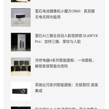
萤石电池摄像机小魔方CB60：真双摄
无电无网也能用
萤石AI三摄全自动人脸视频锁 DL60FVX
Pro：加持三摄、掌纹与人脸
鸿世电器H系列智能面板：一块面板，
解锁家居智能化密码
菲驰云河系列智能面板：无极智控 高度
集成