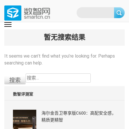
Skip
to
content
(Press
数智网
智能家居第一资讯门户 | 智能家居系统，智能家居产品，智能家居解决方
案，智能家居技术应用，智能家居行业观点，智能家居项目案例
enter)
暂无搜索结果
It seems we can’t find what you’re looking for. Perhaps
searching can help.
搜
索：
数智评测室
海尔金吾卫尊享版C600：高配安全感，
精质更精智