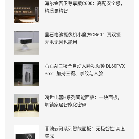
海尔金吾卫尊享版C600：高配安全感，
精质更精智
萤石电池摄像机小魔方CB60：真双摄
无电无网也能用
萤石AI三摄全自动人脸视频锁 DL60FVX
Pro：加持三摄、掌纹与人脸
鸿世电器H系列智能面板：一块面板，
解锁家居智能化密码
菲驰云河系列智能面板：无极智控 高度
集成