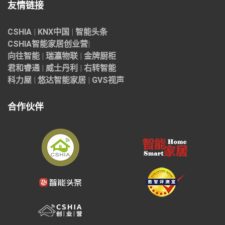
友情链接
CSHIA
|
KNX中国
|
智能头条
CSHIA智能家居
创业营
|
向往智能
|
瑞瀛物联
|
金牌厨柜
君和睿通
|
威士丹利
|
右转智能
科力屋
|
悠达智能家居
|
GVS视声
合作伙伴