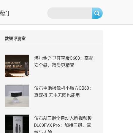
我们
数智评测室
海尔金吾卫尊享版C600：高配
安全感，精质更精智
萤石电池摄像机小魔方CB60：
真双摄 无电无网也能用
萤石AI三摄全自动人脸视频锁
DL60FVX Pro：加持三摄、掌
纹与人脸