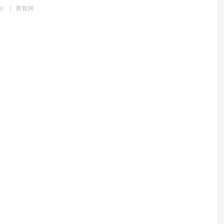
30
数智网