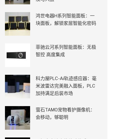
鸿世电器H系列智能面板：一
块面板，解锁家居智能化密码
菲驰云河系列智能面板：无极
智控 高度集成
科力屋PLC-Ai轨迹感应器：毫
米波雷达完美融入面板，PLC
加持满足后装市场
萤石TAMO宠物看护摄像机：
会移动，够聪明