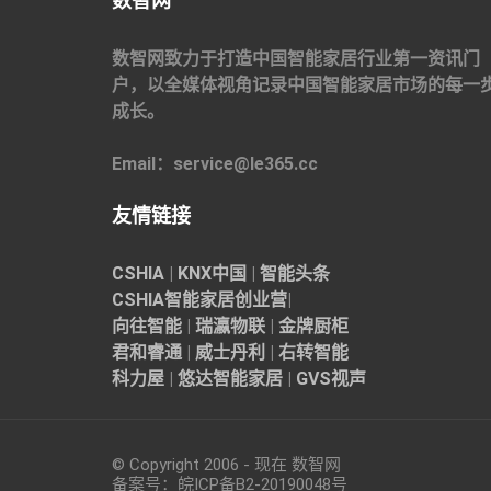
数智网
数智网致力于打造中国智能家居行业第一资讯门
户，以全媒体视角记录中国智能家居市场的每一
成长。
Email：service@le365.cc
友情链接
CSHIA
|
KNX中国
|
智能头条
CSHIA智能家居
创业营
|
向往智能
|
瑞瀛物联
|
金牌厨柜
君和睿通
|
威士丹利
|
右转智能
科力屋
|
悠达智能家居
|
GVS视声
© Copyright 2006 - 现在 数智网
备案号：
皖ICP备B2-20190048
号