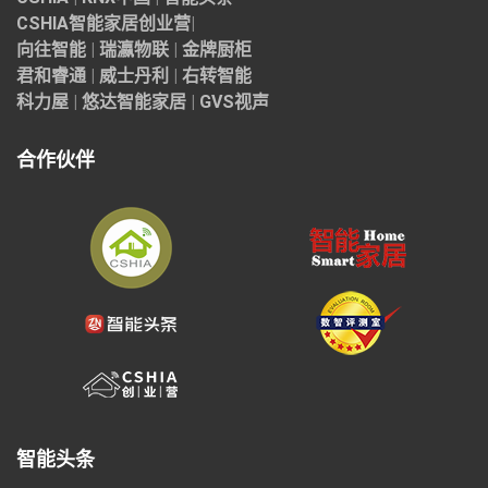
CSHIA智能家居
创业营
|
向往智能
|
瑞瀛物联
|
金牌厨柜
君和睿通
|
威士丹利
|
右转智能
科力屋
|
悠达智能家居
|
GVS视声
合作伙伴
智能头条