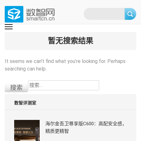
Skip
to
content
(Press
数智网
智能家居第一资讯门户 | 智能家居系统，智能家居产品，智能家居解决方
案，智能家居技术应用，智能家居行业观点，智能家居项目案例
enter)
暂无搜索结果
It seems we can’t find what you’re looking for. Perhaps
searching can help.
搜
索：
数智评测室
海尔金吾卫尊享版C600：高配安全感，
精质更精智