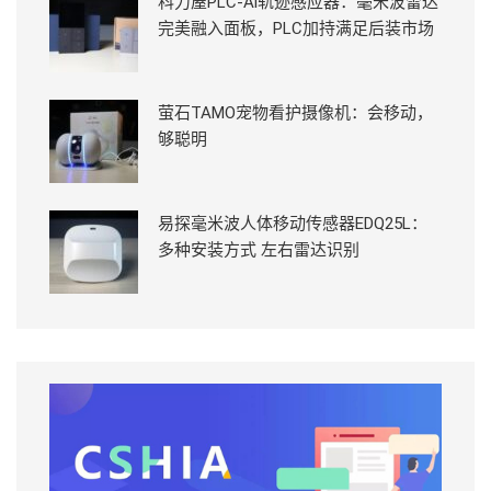
科力屋PLC-Ai轨迹感应器：毫米波雷达
完美融入面板，PLC加持满足后装市场
萤石TAMO宠物看护摄像机：会移动，
够聪明
易探毫米波人体移动传感器EDQ25L：
多种安装方式 左右雷达识别