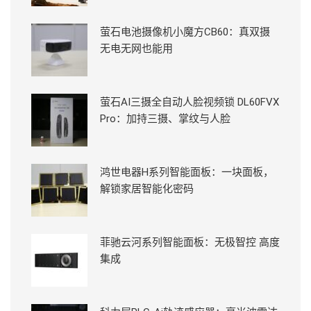
萤石电池摄像机小魔方CB60：真双摄
无电无网也能用
萤石AI三摄全自动人脸视频锁 DL60FVX
Pro：加持三摄、掌纹与人脸
鸿世电器H系列智能面板：一块面板，
解锁家居智能化密码
菲驰云河系列智能面板：无极智控 高度
集成