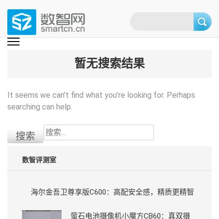
Skip
to
content
(Press
数智网
智能家居第一资讯门户 | 智能家居系统，智能家居产品，智能家居解决方
案，智能家居技术应用，智能家居行业观点，智能家居项目案例
enter)
暂无搜索结果
It seems we can’t find what you’re looking for. Perhaps
searching can help.
搜
索：
数智评测室
海尔金吾卫尊享版C600：高配安全感，精质更精智
萤石电池摄像机小魔方CB60：真双摄