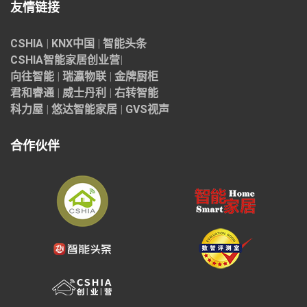
友情链接
CSHIA
|
KNX中国
|
智能头条
CSHIA智能家居
创业营
|
向往智能
|
瑞瀛物联
|
金牌厨柜
君和睿通
|
威士丹利
|
右转智能
科力屋
|
悠达智能家居
|
GVS视声
合作伙伴