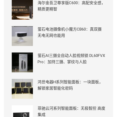
海尔金吾卫尊享版C600：高配安全感，
精质更精智
萤石电池摄像机小魔方CB60：真双摄
无电无网也能用
萤石AI三摄全自动人脸视频锁 DL60FVX
Pro：加持三摄、掌纹与人脸
鸿世电器H系列智能面板：一块面板，
解锁家居智能化密码
菲驰云河系列智能面板：无极智控 高度
集成