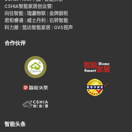
CSHIA智能家居
创业营
|
向往智能
|
瑞瀛物联
|
金牌厨柜
君和睿通
|
威士丹利
|
右转智能
科力屋
|
悠达智能家居
|
GVS视声
合作伙伴
智能头条