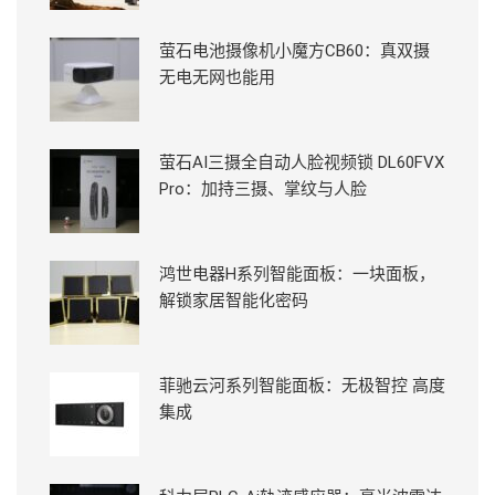
萤石电池摄像机小魔方CB60：真双摄
无电无网也能用
萤石AI三摄全自动人脸视频锁 DL60FVX
Pro：加持三摄、掌纹与人脸
鸿世电器H系列智能面板：一块面板，
解锁家居智能化密码
菲驰云河系列智能面板：无极智控 高度
集成