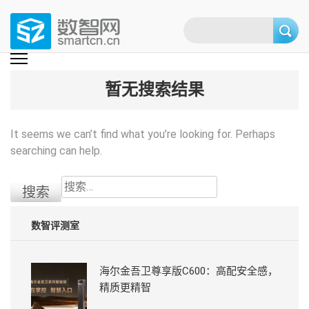
Skip
to
content
(Press
数智网
智能家居第一资讯门户 | 智能家居系统，智能家居产品，智能家居解决方
案，智能家居技术应用，智能家居行业观点，智能家居项目案例
enter)
暂无搜索结果
It seems we can’t find what you’re looking for. Perhaps
searching can help.
搜
索：
数智评测室
海尔金吾卫尊享版C600：高配安全感，
精质更精智