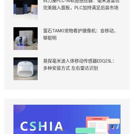
科力屋PLC-Ai轨迹感应器：毫米波雷达
完美融入面板，PLC加持满足后装市场
萤石TAMO宠物看护摄像机：会移动，
够聪明
易探毫米波人体移动传感器EDQ25L：
多种安装方式 左右雷达识别