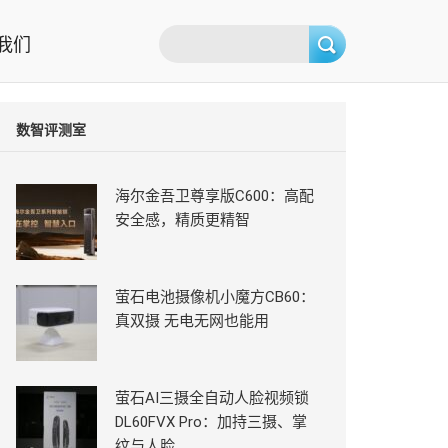
我们
数智评测室
海尔金吾卫尊享版C600：高配
安全感，精质更精智
萤石电池摄像机小魔方CB60：
真双摄 无电无网也能用
萤石AI三摄全自动人脸视频锁
DL60FVX Pro：加持三摄、掌
纹与人脸