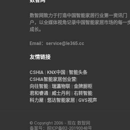
数智网
数智网致力于打造中国智能家居行业第一资讯门
户，以全媒体视角记录中国智能家居市场的每一
成长。
Email：service@le365.cc
友情链接
CSHIA
|
KNX中国
|
智能头条
CSHIA智能家居
创业营
|
向往智能
|
瑞瀛物联
|
金牌厨柜
君和睿通
|
威士丹利
|
右转智能
科力屋
|
悠达智能家居
|
GVS视声
© Copyright 2006 - 现在 数智网
备案号：
皖ICP备B2-20190048
号