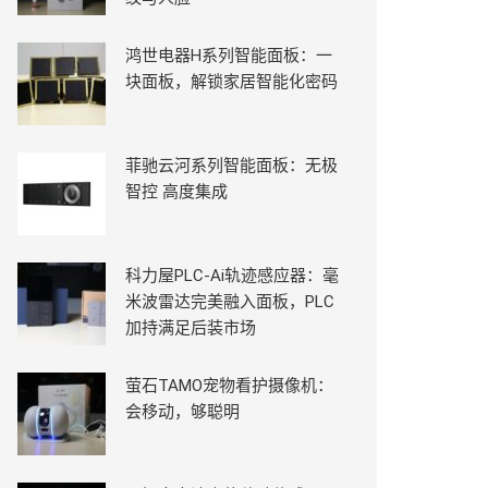
鸿世电器H系列智能面板：一
块面板，解锁家居智能化密码
菲驰云河系列智能面板：无极
智控 高度集成
科力屋PLC-Ai轨迹感应器：毫
米波雷达完美融入面板，PLC
加持满足后装市场
萤石TAMO宠物看护摄像机：
会移动，够聪明