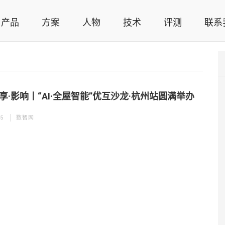
产品
方案
人物
技术
评测
联系
智能家居解决方案，智能家居技术应用，智能家居行业观点，智能家居项目案例
享·影响丨“AI·全屋智能”优互沙龙·杭州站圆满举办
25
数智网