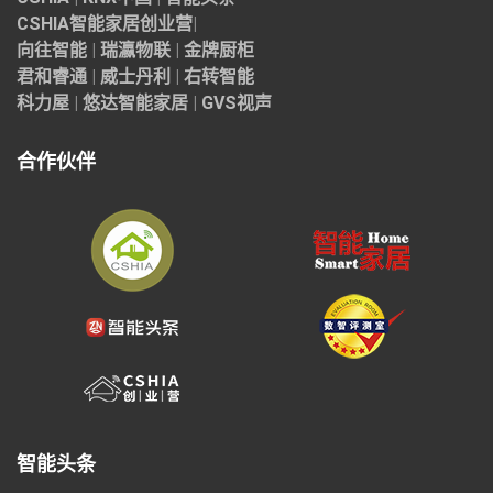
CSHIA智能家居
创业营
|
向往智能
|
瑞瀛物联
|
金牌厨柜
君和睿通
|
威士丹利
|
右转智能
科力屋
|
悠达智能家居
|
GVS视声
合作伙伴
智能头条