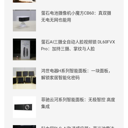
萤石电池摄像机小魔方CB60：真双摄
无电无网也能用
萤石AI三摄全自动人脸视频锁 DL60FVX
Pro：加持三摄、掌纹与人脸
鸿世电器H系列智能面板：一块面板，
解锁家居智能化密码
菲驰云河系列智能面板：无极智控 高度
集成