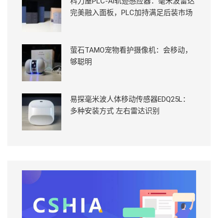
科力屋PLC-Ai轨迹感应器：毫米波雷达
完美融入面板，PLC加持满足后装市场
萤石TAMO宠物看护摄像机：会移动，
够聪明
易探毫米波人体移动传感器EDQ25L：
多种安装方式 左右雷达识别