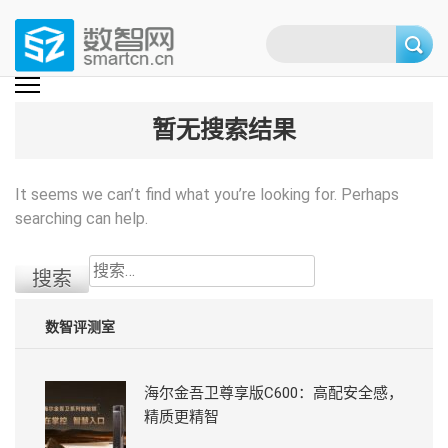
Skip
to
content
(Press
数智网
智能家居第一资讯门户 | 智能家居系统，智能家居产品，智能家居解决方
案，智能家居技术应用，智能家居行业观点，智能家居项目案例
enter)
暂无搜索结果
It seems we can’t find what you’re looking for. Perhaps
searching can help.
搜
索：
数智评测室
海尔金吾卫尊享版C600：高配安全感，
精质更精智