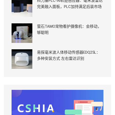
科力屋PLC-Ai轨迹感应器：毫米波雷达
完美融入面板，PLC加持满足后装市场
萤石TAMO宠物看护摄像机：会移动，
够聪明
易探毫米波人体移动传感器EDQ25L：
多种安装方式 左右雷达识别