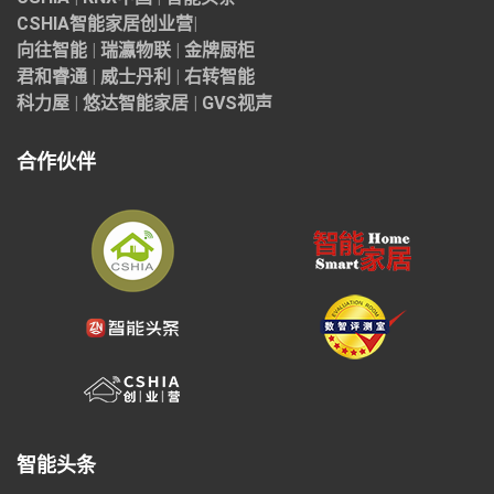
CSHIA智能家居
创业营
|
向往智能
|
瑞瀛物联
|
金牌厨柜
君和睿通
|
威士丹利
|
右转智能
科力屋
|
悠达智能家居
|
GVS视声
合作伙伴
智能头条