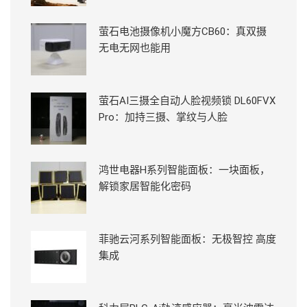
萤石电池摄像机小魔方CB60：真双摄
无电无网也能用
萤石AI三摄全自动人脸视频锁 DL60FVX
Pro：加持三摄、掌纹与人脸
鸿世电器H系列智能面板：一块面板，
解锁家居智能化密码
菲驰云河系列智能面板：无极智控 高度
集成