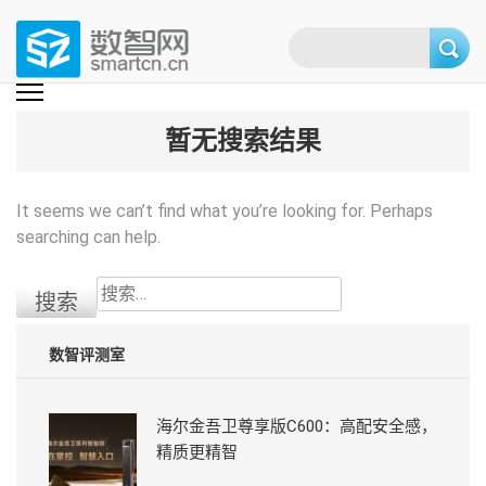
Skip
to
content
(Press
数智网
智能家居第一资讯门户 | 智能家居系统，智能家居产品，智能家居解决方
案，智能家居技术应用，智能家居行业观点，智能家居项目案例
enter)
暂无搜索结果
It seems we can’t find what you’re looking for. Perhaps
searching can help.
搜
索：
数智评测室
海尔金吾卫尊享版C600：高配安全感，
精质更精智