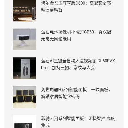
海尔金吾卫尊享版C600：高配安全感，
精质更精智
萤石电池摄像机小魔方CB60：真双摄
无电无网也能用
萤石AI三摄全自动人脸视频锁 DL60FVX
Pro：加持三摄、掌纹与人脸
鸿世电器H系列智能面板：一块面板，
解锁家居智能化密码
菲驰云河系列智能面板：无极智控 高度
集成