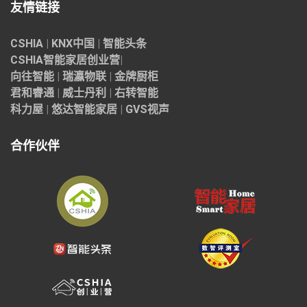
友情链接
CSHIA
|
KNX中国
|
智能头条
CSHIA智能家居
创业营
|
向往智能
|
瑞瀛物联
|
金牌厨柜
君和睿通
|
威士丹利
|
右转智能
科力屋
|
悠达智能家居
|
GVS视声
合作伙伴