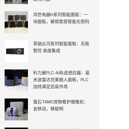
鸿世电器H系列智能面板：一
块面板，解锁家居智能化密码
菲驰云河系列智能面板：无极
智控 高度集成
科力屋PLC-Ai轨迹感应器：毫
米波雷达完美融入面板，PLC
加持满足后装市场
萤石TAMO宠物看护摄像机：
会移动，够聪明