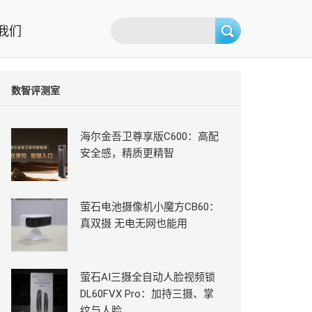
我们
数智评测室
海尔金吾卫尊享版C600：高配
安全感，精质更精智
萤石电池摄像机小魔方CB60：
真双摄 无电无网也能用
萤石AI三摄全自动人脸视频锁
DL60FVX Pro：加持三摄、掌
纹与人脸