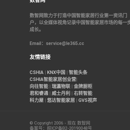
数智网
数智网致力于打造中国智能家居行业第一资讯门
户，以全媒体视角记录中国智能家居市场的每一
成长。
Email：service@le365.cc
友情链接
CSHIA
|
KNX中国
|
智能头条
CSHIA智能家居
创业营
|
向往智能
|
瑞瀛物联
|
金牌厨柜
君和睿通
|
威士丹利
|
右转智能
科力屋
|
悠达智能家居
|
GVS视声
© Copyright 2006 - 现在 数智网
备案号：
皖ICP备B2-20190048
号