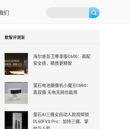
我们
数智评测室
海尔金吾卫尊享版C600：高配
安全感，精质更精智
萤石电池摄像机小魔方CB60：
真双摄 无电无网也能用
萤石AI三摄全自动人脸视频锁
DL60FVX Pro：加持三摄、掌
纹与人脸