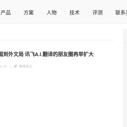
产品
方案
人物
技术
评测
联系
智能家居解决方案，智能家居技术应用，智能家居行业观点，智能家居项目案例
国到外文局 讯飞A.I.翻译的朋友圈再举扩大
6/25
懂懂笔记