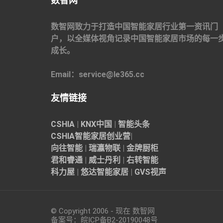
数智网
数智网致力于打造中国智能家居行业第一资讯门
户，以全媒体视角记录中国智能家居市场的每一
成长。
Email：service@le365.cc
友情链接
CSHIA
|
KNX中国
|
智能头条
CSHIA智能家居
创业营
|
向往智能
|
瑞瀛物联
|
金牌厨柜
君和睿通
|
威士丹利
|
右转智能
科力屋
|
悠达智能家居
|
GVS视声
© Copyright 2006 - 现在 数智网
备案号：
皖ICP备B2-20190048
号