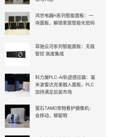
鸿世电器H系列智能面板：一
块面板，解锁家居智能化密码
菲驰云河系列智能面板：无极
智控 高度集成
科力屋PLC-Ai轨迹感应器：毫
米波雷达完美融入面板，PLC
加持满足后装市场
萤石TAMO宠物看护摄像机：
会移动，够聪明