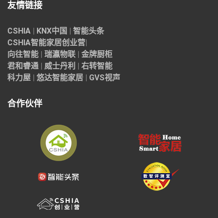
友情链接
CSHIA
|
KNX中国
|
智能头条
CSHIA智能家居
创业营
|
向往智能
|
瑞瀛物联
|
金牌厨柜
君和睿通
|
威士丹利
|
右转智能
科力屋
|
悠达智能家居
|
GVS视声
合作伙伴