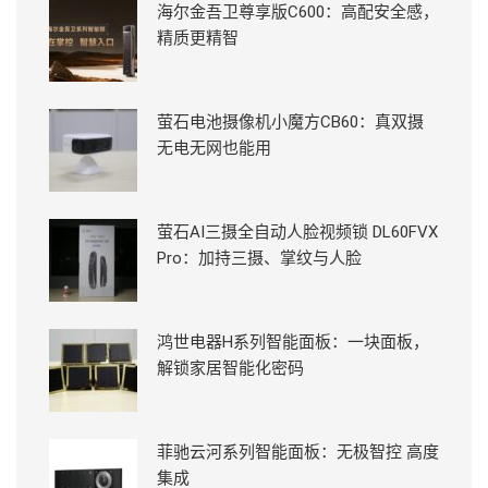
海尔金吾卫尊享版C600：高配安全感，
精质更精智
萤石电池摄像机小魔方CB60：真双摄
无电无网也能用
萤石AI三摄全自动人脸视频锁 DL60FVX
Pro：加持三摄、掌纹与人脸
鸿世电器H系列智能面板：一块面板，
解锁家居智能化密码
菲驰云河系列智能面板：无极智控 高度
集成