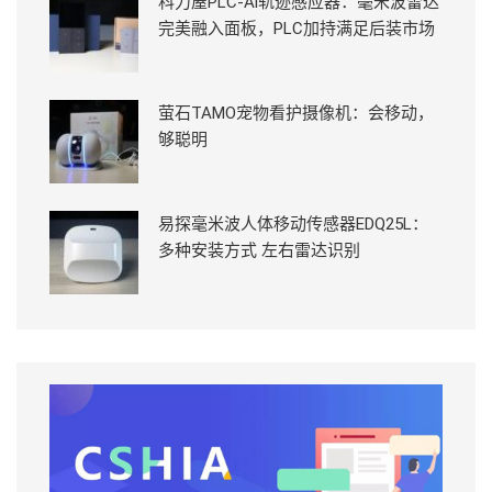
科力屋PLC-Ai轨迹感应器：毫米波雷达
完美融入面板，PLC加持满足后装市场
萤石TAMO宠物看护摄像机：会移动，
够聪明
易探毫米波人体移动传感器EDQ25L：
多种安装方式 左右雷达识别