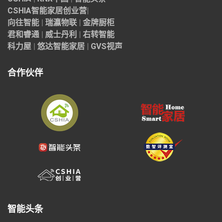
CSHIA智能家居
创业营
|
向往智能
|
瑞瀛物联
|
金牌厨柜
君和睿通
|
威士丹利
|
右转智能
科力屋
|
悠达智能家居
|
GVS视声
合作伙伴
智能头条