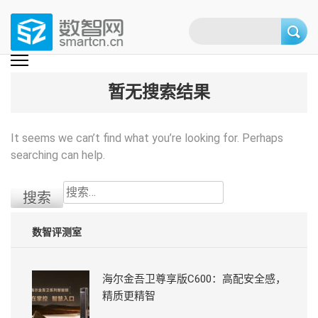
Skip
to
content
(Press
数智网
智能家居第一资讯门户 | 智能家居系统，智能家居产品，智能家居解决方
案，智能家居技术应用，智能家居行业观点，智能家居项目案例
enter)
暂无搜索结果
It seems we can’t find what you’re looking for. Perhaps
searching can help.
搜
索：
数智评测室
海尔金吾卫尊享版C600：高配安全感，
精质更精智