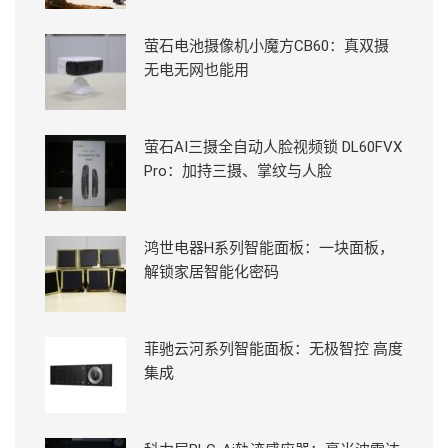
萤石电池摄像机小魔方CB60：真双摄
无电无网也能用
萤石AI三摄全自动人脸视频锁 DL60FVX
Pro：加持三摄、掌纹与人脸
鸿世电器H系列智能面板：一块面板，
解锁家居智能化密码
菲驰云河系列智能面板：无极智控 高度
集成