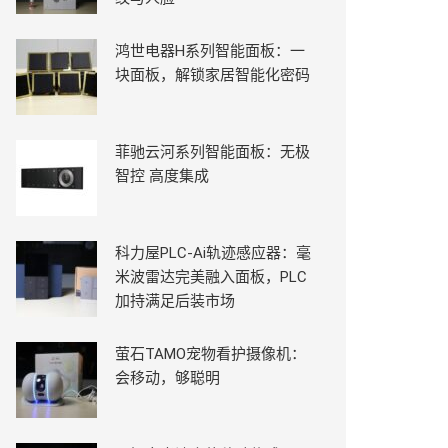
鸿世电器H系列智能面板：一
块面板，解锁家居智能化密码
菲驰云河系列智能面板：无极
智控 高度集成
科力屋PLC-Ai轨迹感应器：毫
米波雷达完美融入面板，PLC
加持满足后装市场
萤石TAMO宠物看护摄像机：
会移动，够聪明