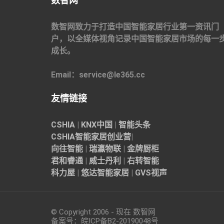
数智网
数智网致力于打造中国智能家居行业第一资讯门
户，以全媒体视角记录中国智能家居市场的每一
成长。
Email：service@le365.cc
友情链接
CSHIA
|
KNX中国
|
智能头条
CSHIA智能家居
创业营
|
向往智能
|
瑞瀛物联
|
金牌厨柜
君和睿通
|
威士丹利
|
右转智能
科力屋
|
悠达智能家居
|
GVS视声
© Copyright 2006 - 现在 数智网
备案号：
皖ICP备B2-20190048
号