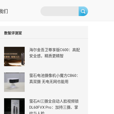
我们
数智评测室
海尔金吾卫尊享版C600：高配
安全感，精质更精智
萤石电池摄像机小魔方CB60：
真双摄 无电无网也能用
萤石AI三摄全自动人脸视频锁
DL60FVX Pro：加持三摄、掌
纹与人脸