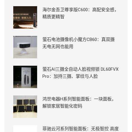
海尔金吾卫尊享版C600：高配安全感，
精质更精智
萤石电池摄像机小魔方CB60：真双摄
无电无网也能用
萤石AI三摄全自动人脸视频锁 DL60FVX
Pro：加持三摄、掌纹与人脸
鸿世电器H系列智能面板：一块面板，
解锁家居智能化密码
菲驰云河系列智能面板：无极智控 高度