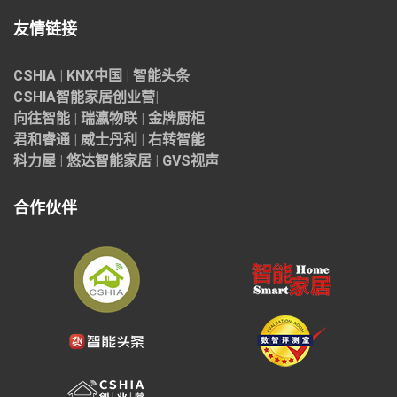
友情链接
CSHIA
|
KNX中国
|
智能头条
CSHIA智能家居
创业营
|
向往智能
|
瑞瀛物联
|
金牌厨柜
君和睿通
|
威士丹利
|
右转智能
科力屋
|
悠达智能家居
|
GVS视声
合作伙伴