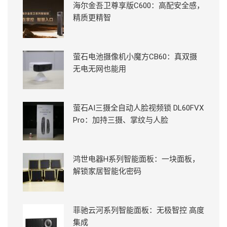
海尔金吾卫尊享版C600：高配安全感，
精质更精智
萤石电池摄像机小魔方CB60：真双摄
无电无网也能用
萤石AI三摄全自动人脸视频锁 DL60FVX
Pro：加持三摄、掌纹与人脸
鸿世电器H系列智能面板：一块面板，
解锁家居智能化密码
菲驰云河系列智能面板：无极智控 高度
集成