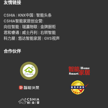
友情链接
CSHIA
|
KNX中国
|
智能头条
CSHIA智能家居
创业营
|
向往智能
|
瑞瀛物联
|
金牌厨柜
君和睿通
|
威士丹利
|
右转智能
科力屋
|
悠达智能家居
|
GVS视声
合作伙伴