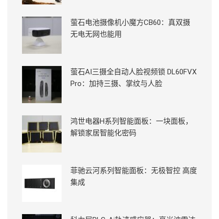
萤石电池摄像机小魔方CB60：真双摄
无电无网也能用
萤石AI三摄全自动人脸视频锁 DL60FVX
Pro：加持三摄、掌纹与人脸
鸿世电器H系列智能面板：一块面板，
解锁家居智能化密码
菲驰云河系列智能面板：无极智控 高度
集成