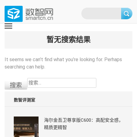
Skip
to
content
(Press
数智网
智能家居第一资讯门户 | 智能家居系统，智能家居产品，智能家居解决方
案，智能家居技术应用，智能家居行业观点，智能家居项目案例
enter)
暂无搜索结果
It seems we can’t find what you’re looking for. Perhaps
searching can help.
搜
索：
数智评测室
海尔金吾卫尊享版C600：高配安全感，
精质更精智