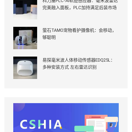
科力屋PLC-Ai轨迹感应器：毫米波雷达
完美融入面板，PLC加持满足后装市场
萤石TAMO宠物看护摄像机：会移动，
够聪明
易探毫米波人体移动传感器EDQ25L：
多种安装方式 左右雷达识别