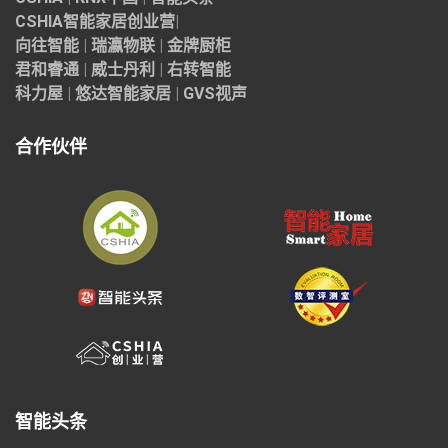
CSHIA智能家居
创业营
|
向往智能
|
瑞瀛物联
|
金牌厨柜
君和睿通
|
威士丹利
|
右转智能
科力屋
|
悠达智能家居
|
GVS视声
合作伙伴
智能头条