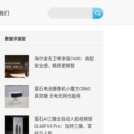
我们
数智评测室
海尔金吾卫尊享版C600：高配
安全感，精质更精智
萤石电池摄像机小魔方CB60：
真双摄 无电无网也能用
萤石AI三摄全自动人脸视频锁
DL60FVX Pro：加持三摄、掌
纹与人脸