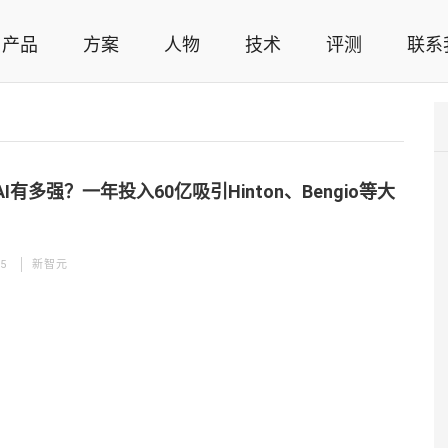
产品
方案
人物
技术
评测
联系
智能家居解决方案，智能家居技术应用，智能家居行业观点，智能家居项目案例
I有多强？一年投入60亿吸引Hinton、Bengio等大
05
新智元