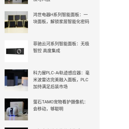
鸿世电器H系列智能面板：一
块面板，解锁家居智能化密码
菲驰云河系列智能面板：无极
智控 高度集成
科力屋PLC-Ai轨迹感应器：毫
米波雷达完美融入面板，PLC
加持满足后装市场
萤石TAMO宠物看护摄像机：
会移动，够聪明