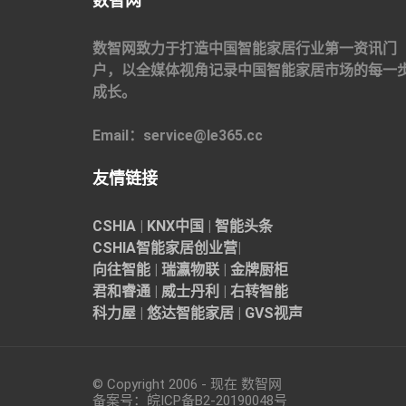
数智网
数智网致力于打造中国智能家居行业第一资讯门
户，以全媒体视角记录中国智能家居市场的每一
成长。
Email：service@le365.cc
友情链接
CSHIA
|
KNX中国
|
智能头条
CSHIA智能家居
创业营
|
向往智能
|
瑞瀛物联
|
金牌厨柜
君和睿通
|
威士丹利
|
右转智能
科力屋
|
悠达智能家居
|
GVS视声
© Copyright 2006 - 现在 数智网
备案号：
皖ICP备B2-20190048
号